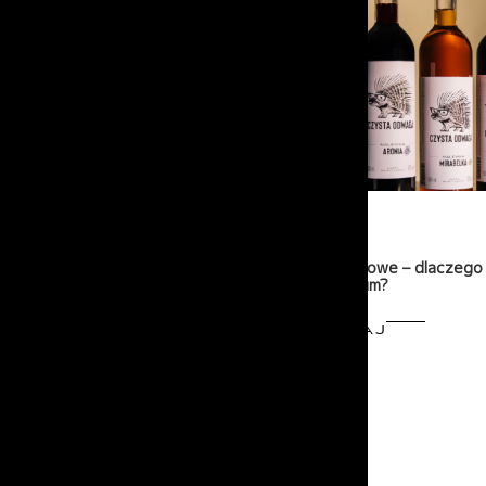
03-06-2026
Nalewki owocowe – dlaczego
świata premium?
PRZECZYTAJ