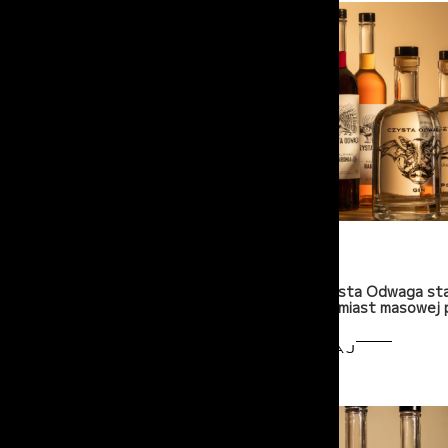
15-06-2026
Dlaczego Czysta Odwaga sta
limitowane zamiast masowej p
PRZECZYTAJ