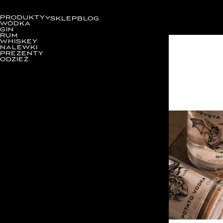
PRODUKTY
SKLEP
BLOG
WÓDKA
GIN
RUM
WHISKEY
NALEWKI
PREZENTY
ODZIEŻ
Kategorie
HISTORIA MARKI
INSPIRACJE
WYDARZENIA