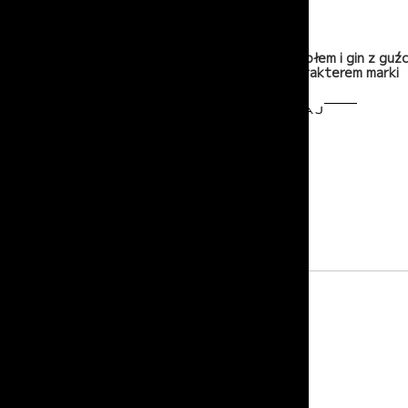
15-06-2026
Wódka z bawołem i gin z guźc
staje się charakterem marki
PRZECZYTAJ