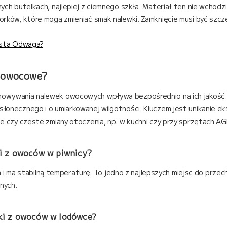
ch butelkach, najlepiej z ciemnego szkła. Materiał ten nie wchodzi 
rków, które mogą zmieniać smak nalewki. Zamknięcie musi być szcze
ysta Odwaga?
 owocowe?
owywania nalewek owocowych wpływa bezpośrednio na ich jakość. Na
onecznego i o umiarkowanej wilgotności. Kluczem jest unikanie ekst
e czy częste zmiany otoczenia, np. w kuchni czy przy sprzętach AG
i z owoców w piwnicy?
emna i ma stabilną temperaturę. To jedno z najlepszych miejsc do pr
nych.
i z owoców w lodówce?