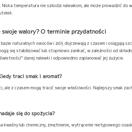
e. Niska temperatura nie szkodzi nalewkom, ale może prowadzić do
utelek.
 swoje walory? O terminie przydatności
azie naturalnych owoców i ziół, dojrzewają z czasem i osiągają sz
 mogą się stabilizować lub stopniowo zanikać, w zależności od skł
świetności” danej nalewki i odpowiednio zaplanować jej zużycie.
iedy traci smak i aromat?
ci, ale z czasem mogą tracić swoje właściwości. Najlepszy smak za
nadaje się do spożycia?
 kwaśny lub chemiczny, zmętnienie, wytrącenie nietypowego osadu l