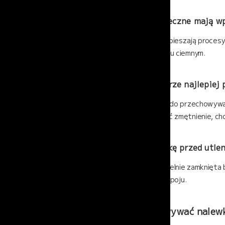
Czy promienie słoneczne mają w
Tak. Promienie UV przyspieszają procesy
przechowywać w miejscu ciemnym.
W jakiej temperaturze najlepie
Najlepsza temperatura do przechowywan
niska może spowodować zmętnienie, cho
Jak uchronić nalewkę przed utlen
Najważniejsza jest szczelnie zamknięta 
butelek i przelewania napoju.
W czym przechowywać nalewk