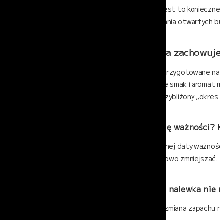
Można, ale nie zawsze jest to konieczn
krótkiego przechowywania otwartych b
Jak długo nalewka zachowuje
Nalewki, zwłaszcza te przygotowane na b
produkcji. Po tym okresie smak i aromat
ważne jest, aby znać przybliżony „okres 
Czy nalewka ma datę ważności? K
Nalewki nie mają klasycznej daty ważnoś
aromat może się stopniowo zmniejszać.
Po czym poznać, że nalewka nie 
Niepokojące objawy to zmiana zapachu na