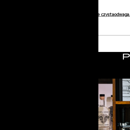
ze spożycia.
Zobacz
nalewki w sklepie czystaodwaga
POWRÓT