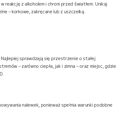
w reakcję z alkoholem i chroni przed światłem. Unikaj
lne – korkowe, zakręcane lub z uszczelką.
jlepiej sprawdzają się przestrzenie o stałej
remów – zarówno ciepła, jak i zimna – oraz miejsc, gdzie
D.
zechowywania nalewek, ponieważ spełnia warunki podobne