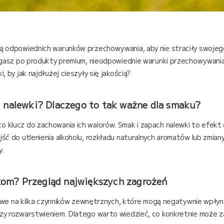
 odpowiednich warunków przechowywania, aby nie straciły swojego 
ęgasz po produkty premium, nieodpowiednie warunki przechowywani
 by jak najdłużej cieszyły się jakością?
nalewki? Dlaczego to tak ważne dla smaku?
lucz do zachowania ich walorów. Smak i zapach nalewki to efekt dł
ć do utlenienia alkoholu, rozkładu naturalnych aromatów lub zmian
y.
kom? Przegląd największych zagrożeń
żliwe na kilka czynników zewnętrznych, które mogą negatywnie wpły
y rozwarstwieniem. Dlatego warto wiedzieć, co konkretnie może za