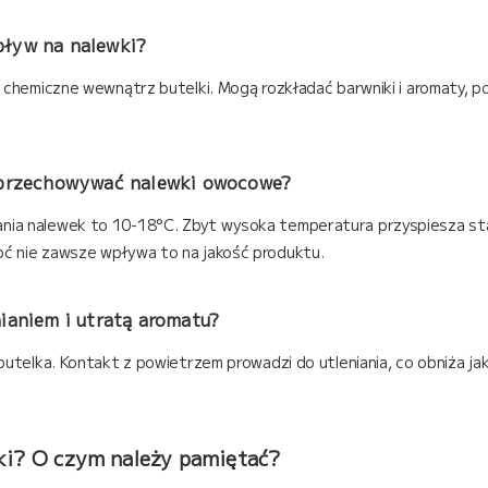
pływ na nalewki?
 chemiczne wewnątrz butelki. Mogą rozkładać barwniki i aromaty, po
j przechowywać nalewki owocowe?
ia nalewek to 10-18°C. Zbyt wysoka temperatura przyspiesza sta
ć nie zawsze wpływa to na jakość produktu.
ianiem i utratą aromatu?
butelka. Kontakt z powietrzem prowadzi do utleniania, co obniża j
i? O czym należy pamiętać?