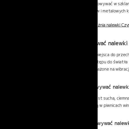
Nalewki najlepiej przechowywać w szklany
plastikowych pojemników i metalowych ko
Przeczytaj też:
Co wyróżnia nalewki Cz
Gdzie przechowywać nalewki
Wybór odpowiedniego miejsca do przech
temperaturze, bez dostępu do światła sł
nalewki mogłyby być narażone na wibracj
Czy warto przechowywać nalewk
Tak, jeśli tylko piwnica jest sucha, ci
do tych, jakie występują w piwnicach win
Czy można przechowywać nalewk