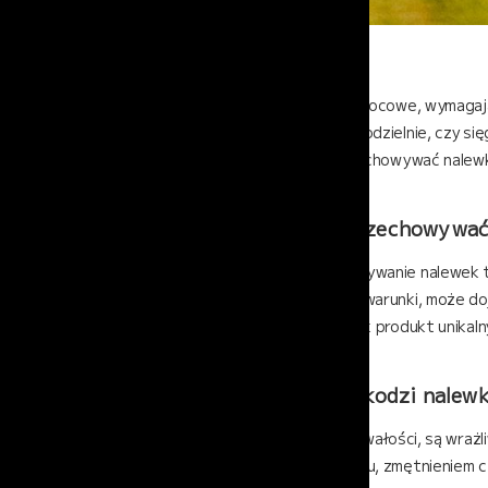
Nalewki, szczególnie owocowe, wymagają
przygotowujesz je samodzielnie, czy si
najcenniejsze. Jak przechowywać nalewki,
Jak poprawnie przechowywać 
Odpowiednie przechowywanie nalewek to k
zadbamy o prawidłowe warunki, może dojś
traktować z uwagą – jak produkt unikaln
Co najbardziej szkodzi nalew
Nalewki, mimo swojej trwałości, są wra
skutkować utratą smaku, zmętnieniem cz