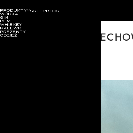
PRODUKTY
SKLEP
BLOG
WÓDKA
GIN
RUM
WHISKEY
NALEWKI
JAK PRZECHO
PREZENTY
ODZIEŻ
SMAK?
Kategorie
27-05-2025
IN
INSPIRACJE
HISTORIA
MARKI
INSPIRACJE
WYDARZENIA