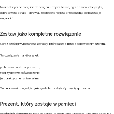
Minimalistyczne podejście do designu – czysta forma, ograniczona kolorystyka,
dopracowane detale – sprawia, że prezent nie jest przesadzony, ale pozostaje
elegancki.
Zestaw jako kompletne rozwiązanie
Coraz częściej wybierane są zestawy, które łączą
alkohol
z odpowiednim
szkłem.
To rozwiązanie ma kilka zalet:
podkreśla charakter prezentu,
tworzy gotowe doświadczenie,
jest praktyczne i uniwersalne.
Taki upominek nie jest jedynie symbolem – staje się częścią spotkania.
Prezent, który zostaje w pamięci
W
relacjach biznesowych
liczą się detale. To one budują wrażenie i wpływają na to, jak