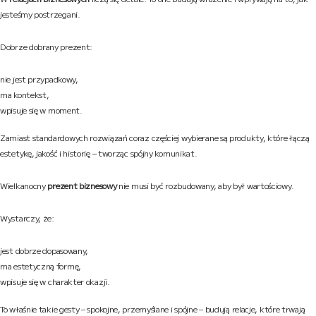
jesteśmy postrzegani.
Dobrze dobrany prezent:
nie jest przypadkowy,
ma kontekst,
wpisuje się w moment.
Zamiast standardowych rozwiązań coraz częściej wybierane są produkty, które łączą
estetykę, jakość i historię – tworząc spójny komunikat.
Wielkanocny
prezent biznesowy
nie musi być rozbudowany, aby był wartościowy.
Wystarczy, że:
jest dobrze dopasowany,
ma estetyczną formę,
wpisuje się w charakter okazji.
To właśnie takie gesty – spokojne, przemyślane i spójne – budują relacje, które trwają