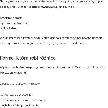
Tradycyjne potrawy – jajka, biała kiełbasa, żur czy wędliny – mają wyrazisty, często
cięższy profil. Dlatego dobrze sprawdzają się
alkohole,
które:
przełamują smak,
wprowadzają świeżość,
budują balans.
W tym kontekście interesującym kierunkiem są interpretacje inspirowane tradycją –
jak połączenie chrzanu i jabłka, które łączy wyrazistość z lekkością.
Forma, która robi różnicę
W
prezentach biznesowych
ogromne znaczenie ma oprawa. To ona często decyduje o
pierwszym wrażeniu.
Dobrze zaprojektowany zestaw:
jest gotowy do wręczenia,
nie wymaga dodatkowego pakowania,
wygląda spójnie i profesjonalnie.