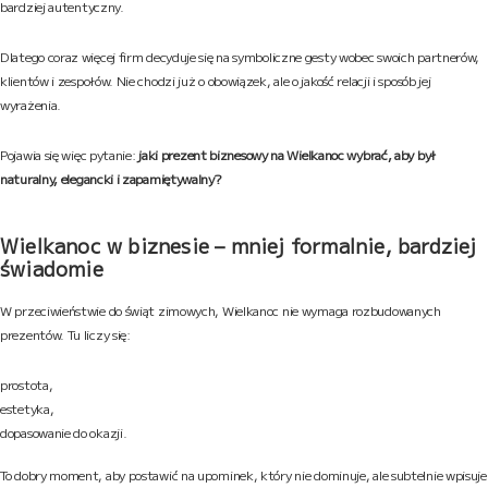
bardziej autentyczny.
Dlatego coraz więcej firm decyduje się na symboliczne gesty wobec swoich partnerów,
klientów i zespołów. Nie chodzi już o obowiązek, ale o jakość relacji i sposób jej
wyrażenia.
Pojawia się więc pytanie:
jaki prezent biznesowy na Wielkanoc wybrać, aby był
naturalny, elegancki i zapamiętywalny?
Wielkanoc w biznesie – mniej formalnie, bardziej
świadomie
W przeciwieństwie do świąt zimowych, Wielkanoc nie wymaga rozbudowanych
prezentów. Tu liczy się:
prostota,
estetyka,
dopasowanie do okazji.
To dobry moment, aby postawić na upominek, który nie dominuje, ale subtelnie wpisuje