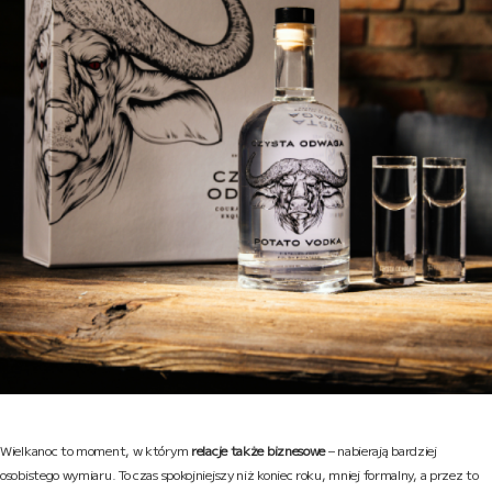
Wielkanoc to moment, w którym
relacje także biznesowe
– nabierają bardziej
osobistego wymiaru. To czas spokojniejszy niż koniec roku, mniej formalny, a przez to