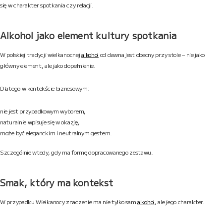
się w charakter spotkania czy relacji.
Alkohol jako element kultury spotkania
W polskiej tradycji wielkanocnej
alkohol
od dawna jest obecny przy stole – nie jako
główny element, ale jako dopełnienie.
Dlatego w kontekście biznesowym:
nie jest przypadkowym wyborem,
naturalnie wpisuje się w okazję,
może być eleganckim i neutralnym gestem.
Szczególnie wtedy, gdy ma formę dopracowanego zestawu.
Smak, który ma kontekst
W przypadku Wielkanocy znaczenie ma nie tylko sam
alkohol
, ale jego charakter.