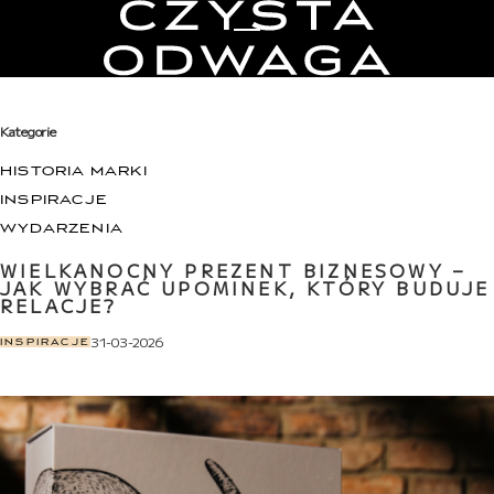
Toggle Menu
Kategorie
HISTORIA MARKI
INSPIRACJE
WYDARZENIA
WIELKANOCNY PREZENT BIZNESOWY –
JAK WYBRAĆ UPOMINEK, KTÓRY BUDUJE
RELACJE?
31-03-2026
IN
INSPIRACJE