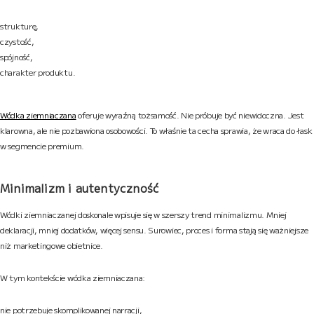
strukturę,
czystość,
spójność,
charakter produktu.
Wódka ziemniaczana
oferuje wyraźną tożsamość. Nie próbuje być niewidoczna. Jest
klarowna, ale nie pozbawiona osobowości. To właśnie ta cecha sprawia, że wraca do łask
w segmencie premium.
Minimalizm i autentyczność
Wódki ziemniaczanej doskonale wpisuje się w szerszy trend minimalizmu. Mniej
deklaracji, mniej dodatków, więcej sensu. Surowiec, proces i forma stają się ważniejsze
niż marketingowe obietnice.
W tym kontekście wódka ziemniaczana:
nie potrzebuje skomplikowanej narracji,