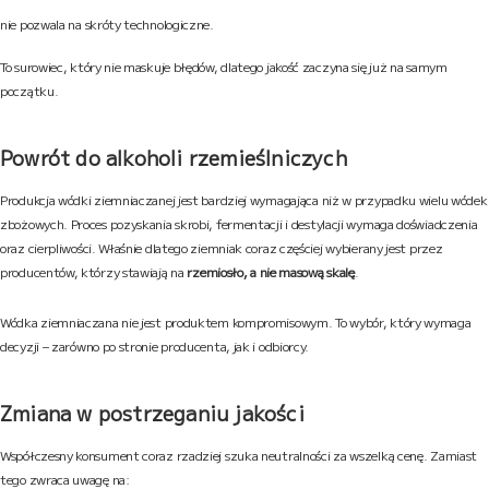
nie pozwala na skróty technologiczne.
To surowiec, który nie maskuje błędów, dlatego jakość zaczyna się już na samym
początku.
Powrót do alkoholi rzemieślniczych
Produkcja wódki ziemniaczanej jest bardziej wymagająca niż w przypadku wielu wódek
zbożowych. Proces pozyskania skrobi, fermentacji i destylacji wymaga doświadczenia
oraz cierpliwości. Właśnie dlatego ziemniak coraz częściej wybierany jest przez
producentów, którzy stawiają na
rzemiosło, a nie masową skalę
.
Wódka ziemniaczana nie jest produktem kompromisowym. To wybór, który wymaga
decyzji – zarówno po stronie producenta, jak i odbiorcy.
Zmiana w postrzeganiu jakości
Współczesny konsument coraz rzadziej szuka neutralności za wszelką cenę. Zamiast
tego zwraca uwagę na: