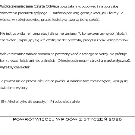
Wódka ziemniaczana Czysta Odwaga
powstała jako odpowiedź na potrzebę
stworzenia produktu spójnego — zarówno pod względem jakości, jak i formy. To
wódka, w której surowiec, proces i estetyka tworzą jedną całość.
Nie jest to próba reinterpretacji dla samej zmiany. To konsekwentny wybór jakości i
charakteru, wpisujący się w filozofię marki: prostota, precyzja i brak kompromisów.
Wódka ziemniaczana odpowiada na potrzeby współczesnego odbiorcy, nie próbuje
konkurować ilością ani neutralnością. Oferuje coś innego –
strukturę, autentyczność i
wyraźny charakter
.
To powrót nie do przeszłości, ale do jakości. A właśnie tam coraz częściej kierują się
świadome wybory.
18+ Alkohol tylko dla dorosłych. Pij odpowiedzialnie.
POWRÓT
WIĘCEJ WPISÓW Z STYCZEŃ 2026