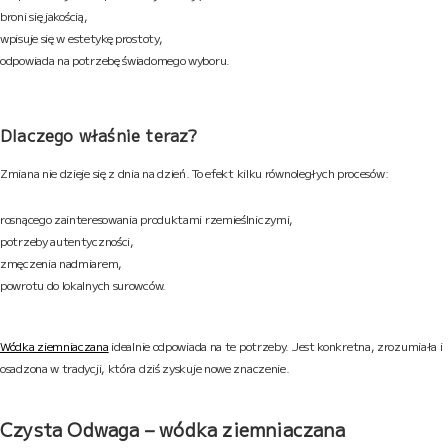
broni się jakością,
wpisuje się w estetykę prostoty,
odpowiada na potrzebę świadomego wyboru.
Dlaczego właśnie teraz?
Zmiana nie dzieje się z dnia na dzień. To efekt kilku równoległych procesów:
rosnącego zainteresowania produktami rzemieślniczymi,
potrzeby autentyczności,
zmęczenia nadmiarem,
powrotu do lokalnych surowców.
Wódka ziemniaczana
idealnie odpowiada na te potrzeby. Jest konkretna, zrozumiała i
osadzona w tradycji, która dziś zyskuje nowe znaczenie.
Czysta Odwaga – wódka ziemniaczana