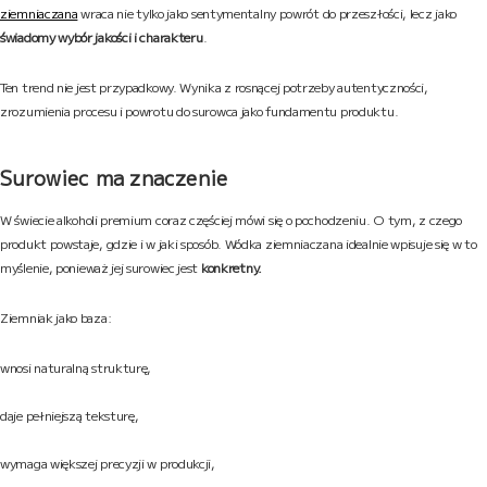
ziemniaczana
wraca nie tylko jako sentymentalny powrót do przeszłości, lecz jako
świadomy wybór jakości i charakteru
.
Ten trend nie jest przypadkowy. Wynika z rosnącej potrzeby autentyczności,
zrozumienia procesu i powrotu do surowca jako fundamentu produktu.
Surowiec ma znaczenie
W świecie alkoholi premium coraz częściej mówi się o pochodzeniu. O tym, z czego
produkt powstaje, gdzie i w jaki sposób. Wódka ziemniaczana idealnie wpisuje się w to
myślenie, ponieważ jej surowiec jest
konkretny.
Ziemniak jako baza:
wnosi naturalną strukturę,
daje pełniejszą teksturę,
wymaga większej precyzji w produkcji,