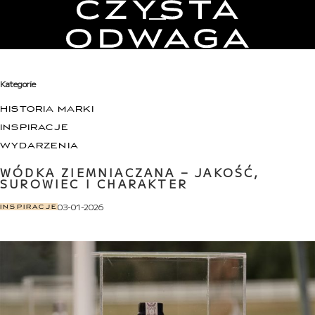
Toggle Menu
Kategorie
HISTORIA MARKI
INSPIRACJE
WYDARZENIA
WÓDKA ZIEMNIACZANA – JAKOŚĆ,
SUROWIEC I CHARAKTER
03-01-2026
IN
INSPIRACJE