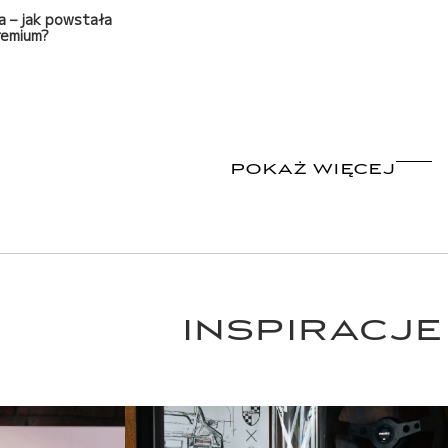
a – jak powstała
remium?
POKAŻ WIĘCEJ
INSPIRACJE