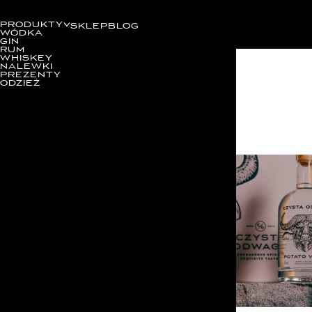
PRODUKTY
SKLEP
BLOG
WÓDKA
GIN
RUM
WHISKEY
NALEWKI
PREZENTY
ODZIEŻ
Kategorie
HISTORIA MARKI
INSPIRACJE
WYDARZENIA