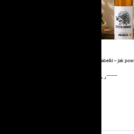
15-07-2026
Nalewka z mirabelki – jak po
smak?
PRZECZYTAJ