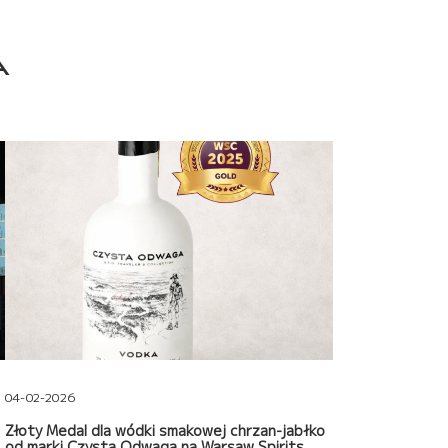
A
04-02-2026
Złoty Medal dla wódki smakowej chrzan-jabłko
od marki Czysta Odwaga na Warsaw Spirits