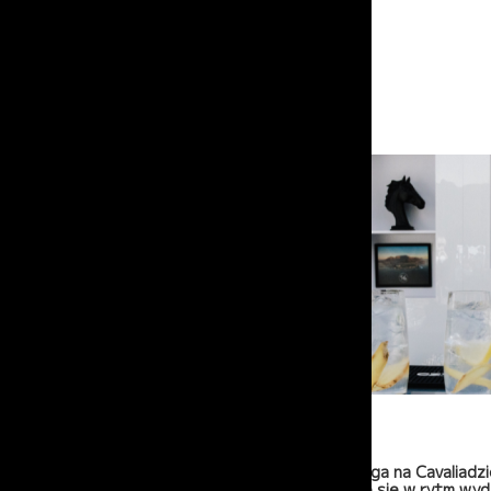
06-05-2026
Czysta Odwaga na Cavaliadzi
która wpisuje się w rytm wyd