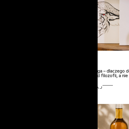
15-07-2026
Czysta Odwaga – dlaczego 
zaczyna się od filozofii, a ni
PRZECZYTAJ