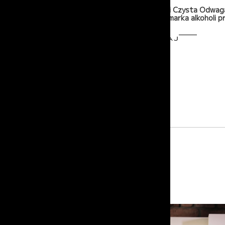
Historia marki Czysta Odwag
nowoczesna marka alkoholi p
PRZECZYTAJ