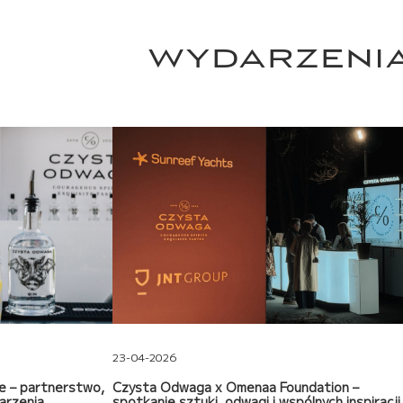
WYDARZENI
23-04-2026
e – partnerstwo,
Czysta Odwaga x Omenaa Foundation –
arzenia
spotkanie sztuki, odwagi i wspólnych inspiracji