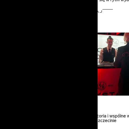
PRZECZYTAJ
03-12-2025
Prędkość, historia i wspólne 
z Porsche w Szczecinie