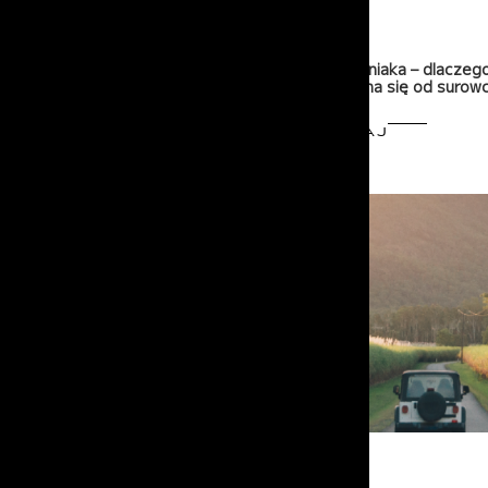
15-07-2026
Wódka z ziemniaka – dlaczego 
jakości zaczyna się od surow
PRZECZYTAJ
21-05-2026